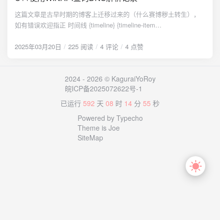
实例管理，可能不止一个线程 监听IPC消息 处理IPC收到的消息
一个sock文件[5]，常见的服务类应用如docker daemon、mysql都是
这篇文章是古早时期的博客上迁移过来的（什么赛博秽土转生），
（主进程） 本文着重讨论的是日志记录部分。 编写思路 为什么要
通过这种方式。 因此，大致思路如下：作为伺服模式启动的进程创
如有错误欢迎指正 时间线 {timeline} {timeline-item
给日志记录单开一个线程，个人考虑是因为本身就是多线程的架
建一个socket监听，并等待从中接收消息；发送端连接到socket套
color="#50BFFF"} 2022年7月5日：于旧博客上发布，可在
构，需要编写一个统一的日志记录模块。如果每个线程单独打印，
接字并发送消息。和上文命名管道的名称类似，socket套接字会映
archive.org找到 {/timeline-item} {timeline-item color="#50BFFF"}
2025年03月20日
225 阅读
4 评论
4 点赞
则很有可能出现两个线程同时写入文件或者同时输出到控制台，造
射一个唯一的.sock文件，发送方只要打开这个文件即可发送消息。
2025年3月20日：迁移至当前博客 {/timeline-item} {timeline-item
成日志混乱。 因此，日志记录大致思路就是： 定义一个队列，存储
（实际上打开方式不是常规的打开文件，而是用socket专用的打开
color="#4F9E28"} 2026年2月21日：添加头文件和静态库文件链接
日志内容和等级 创建一个线程，不断地从线程中取出元素，根据设
方式[5]） 代码实现 初始化 为了实现共用一套主代码，我使用了和
2024 - 2026 © KaguraiYoRoy
提醒 {/timeline-item} {/timeline} 背景 为API配置了多条访问线路，
定的日志等级决定是否打印到控制台或者输出到文件 外部push日志
上一篇文章中一样的通过宏定义区分系统类型的方案，将Windows
皖ICP备2025072622号-1
以应对部分地区无法访问导致服务不可用的情况。开始是想到在网
内容到队列中 一些细节上的内容 保证可移植性，尽量使用STL库编
和Linux的代码分别写在service-windows.h和service-linux.h两个头
站里新建一个文件保存节点信息，发现行不通，联不通的地区根本
写，如使用std::thread而不是pthread 保证线程安全，需要使用互斥
已运行
592
天
08
时
14
分
55
秒
文件中： #ifdef _WIN32 #include "service-windows.h" #elif
无法获知其他线路；于是想到用DNS解析记录，用一个TXT解析记
锁之类的保护相应变量 让日志队列为空时线程等待，想到编写一个
defined(__linux__) #include "service-linux.h" #endif 当接收端进程
Powered by Typecho
录来保存相应的节点数据，以备查询 实战 查询资料 一番Bing下
类似于Java下BlockingQueue的阻塞队列 指定一个日志等级，超过
启动时，创建一个线程处理收信息（使用std::thread作为多线程
Theme is Joe
来，发现大部分现有的文章都是使用socket来直接发送查询数据
这个等级的日志才会被保存或者打印 通过va_list实现不定参数，使
库）： thread_bind = std::thread(bind_thread_main); 监听部分
SiteMap
包，获取到的也都是A和CNAME类型的记录，方案不可行。最后，
日志记录有sprintf的的使用体验 开始编写 有了上述思路，整体编写
Windows 在Windows下，只要尝试从指定名称的命名管道读取数据
把目光锁定到了MSDN上的DnsQuery函数上，同时找到一篇样例：
就很简单了。 BlockingQueue 偷懒了，这部分直接让DeepSeek写
即可。其中，因为设置了管道为等待模式（即下文中
使用DnsQuery解析主机名 函数分析 从官方文档上得知，函数所需
的 为了实现一个多线程安全的阻塞队列，当队列为空时调用front()
CreateNamedPipe的第三个参数DWORD dwPipeMode中设置了
头文件为windns.h，需要包含引入库文件Ws2_32.lib和Dnsapi.lib，
会阻塞直到其他线程添加元素，我们可以结合互斥锁（std::mutex）
PIPE_WAIT），ConnectNamedPipe会是阻塞模式，因此不用担心
函数的参数如下： DNS_STATUS DnsQuery_A( [in] PCSTR
和条件变量（std::condition_variable）来同步线程操作。 代码实现
不断循环造成的性能损失。 void bind_thread_main() { while
pszName, [in] WORD wType, [in] DWORD Options, [in, out,
互斥锁（std::mutex） 所有对队列的操作（push、front、pop、
(!exit_requested.load()) { HANDLE hPipe = CreateNamedPipe(
optional] PVOID pExtra, [out, optional] PDNS_RECORD
empty）都需要先获取锁，确保同一时间只有一个线程能修改队列，
PIPE_NAME, PIPE_ACCESS_DUPLEX,
*ppQueryResults, [out, optional] PVOID *pReserved ); 参数解释：