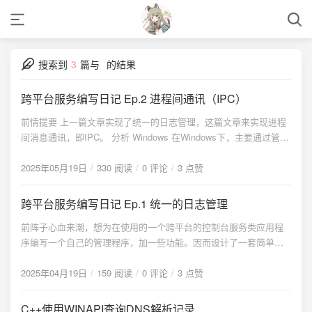
搜索到
3
篇与
的结果
跨平台服务编写日记 Ep.2 进程间通讯（IPC）
前情提要 上一篇文章实现了统一的日志管理，这篇文章来实现进程
间消息通讯，即IPC。 分析 Windows 在Windows下，主要通过管道
（Pipe）实现进程间通讯。管道又分为命名管道（Named Pipe）和
匿名管道（Anonymous Pipe）。其中，匿名管道是单向的，通常在
2025年05月19日
330 阅读
0 评论
3 点赞
父进程和子进程之间通讯[2]。而命名管道则可以是单向管道或双工
管道，并且支持一对多通讯[3]。顾名思义，识别命名管道的唯一方
跨平台服务编写日记 Ep.1 统一的日志管理
式是它的名称，因此两个进程只要都连接到同一个名字的命名管道
前阵子心血来潮，想为在使用的一个跨平台的控制台服务类应用程
即可实现通信。 我们需要实现进程间的双向通讯，因此采用命名管
序编写一个自己的管理程序，加一些功能。因而设计了一套简单的
道。大致思路就是：进程作为伺服模式，也就是接收端启动时创建
服务运行流程。 {alert type="warning"} 本系列文章中的观点和方案
一个线程，创建一个命名管道并监听管道内消息。当管道被连接时
为我根据自己已有的知识储备结合DeepSeek的帮助所归纳设计，并
2025年04月19日
159 阅读
0 评论
3 点赞
从中读取管道内数据；当进程作为发送端启动时尝试连接到同一个
未经过严格测试，并不保证在生产环境中使用的可行性和稳定性
名称的管道，并写入消息内容。 Linux 在Linux下通常使用socket进
{/alert} 大致思路 大致分为个线程，分别用作： 日志记录 目标应用
行进程间通讯。不过不同于监听端口，进程间通讯一般会选择监听
C++使用WINAPI查询DNS解析记录