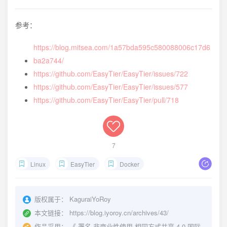
参考：
https://blog.mitsea.com/1a57bda595c580088006c17d6
ba2a744/
https://github.com/EasyTier/EasyTier/issues/722
https://github.com/EasyTier/EasyTier/issues/577
https://github.com/EasyTier/EasyTier/pull/718
7
Linux
EasyTier
Docker
版权属于：
KaguraiYoRoy
本文链接：
https://blog.iyoroy.cn/archives/43/
作品采用：
《
署名-非商业性使用-相同方式共享 4.0 国际