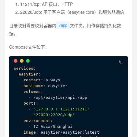
11211/tcp: API接口，HTTP
22020/udp: 用于客户端（easytier-core）和服务器通信
目录映射需要映射容器内
文件夹，用作存储持久化数
/app
据。
Compose文件如下：
services
:
easytier
:
restart
:
 always

hostname
:
 easytier

volumes
:
-
 /opt/easytier/api
:
/app

ports
:
-
"127.0.0.1:11211:11211"
-
"22020:22020/udp"
environment
:
-
 TZ=Asia/Shanghai

image
:
 easytier/easytier
:
latest 
