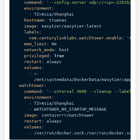
command
:
'--config-server udp://<ip>:22020/Kag
environment
:
-
 TZ=Asia/Shanghai

hostname
:
 truenas

image
:
 easytier/easytier
:
latest

labels
:
com.centurylinklabs.watchtower.enable
:
'true
mem_limit
:
 0m

network_mode
:
 host

privileged
:
True
restart
:
 always

volumes
:
-
>
-
        /mnt/systemdata/DockerData/easytier/app/et
watchtower
:
command
:
'--interval 3600 --cleanup --label-en
environment
:
-
 TZ=Asia/Shanghai

-
 WATCHTOWER_NO_STARTUP_MESSAGE

image
:
 containrrr/watchtower

restart
:
 always

volumes
:
-
 /var/run/docker.sock
: