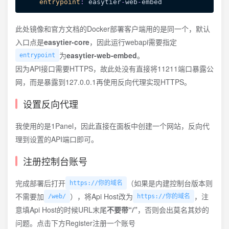
entrypoint
:
 easytier
-
web
-
此处镜像和官方文档的Docker部署客户端用的是同一个，默认
入口点是
easytier-core
，因此运行webapi需要指定
为
easytier-web-embed
。
entrypoint
因为API接口需要HTTPS，故此处没有直接将11211端口暴露公
网，而是暴露到127.0.0.1再使用反向代理实现HTTPS。
设置反向代理
我使用的是1Panel，因此直接在面板中创建一个网站，反向代
理到设置的API端口即可。
注册控制台账号
完成部署后打开
（如果是内建控制台版本则
https://你的域名
不需要加
），将Api Host改为
，注
/web/
https://你的域名
意填Api Host的时候URL末尾
不要带“/”
，否则会出莫名其妙的
问题。点击下方Register注册一个账号