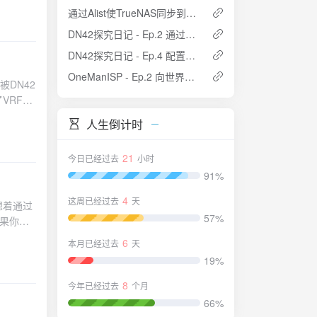
通过Alist使TrueNAS同步到OneDrive
DN42探究日记 - Ep.2 通过OSPF搭建内部网络并启用iBGP
DN42探究日记 - Ep.4 配置BGP Communities
OneManISP - Ep.2 向世界宣告我们自己的IP段
被DN42
VRF这
应该导
人生倒计时
同时，因
我最终的目
21
今日已经过去
小时
91%
4
这周已经过去
天
想着通过
57%
这也是我
6
本月已经过去
天
，然后由
19%
and
通过我的内
个路由表
8
今年已经过去
个月
G节点
66%
et来分别