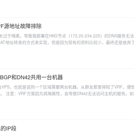
OSPF源地址故障排除
隔离，导致我部署在HKG节点（172.20.234.225）的DNS服务无法
NAT地址转发的方式来实现，但是因为现有的资料比较少，最终还是放弃了
GP的路由都放入系统的主路由表，然后再分开导出，通过过滤器来区分是否
公网（以下简称inet）部分的配置分别单独存放，再由主配置文件引入。
合并DN42和inet的kernel部分，仅保留一个。 经过多次优化和修改，
rd.conf: Bird主配置文件，负责定义基本信息（ASN、IP等），引入下面的子配置
_self_dn42_net()这类 |
公网BGP和DN42共用一台机器
一台VPS，也就是说同一个区域需要两台机器。从群友那里得知了VRF，便
如果你需
你可能需要再单独配置端口转发或者veth，但是不在本文讨论范围内。（
态路由 将定义函数的部
滤器中引用，因此单独拿出来以便于提前include。 完成后分别填入对应配置
，可能会造成路由污染、管理复杂等问题。 VRF（Virtual Routing 
发现也成功跑起来了。于是乎告一段落...吗? 发现问题 运行一段时间后，我突然发现
机器上创建多个路由表，也就是说我们可以通过它将DN42的路由单独放到一
点Ping我的其他内部节点也无法Ping通。奇怪的是，外部AS可以通过我的HK
2路由表和公网路由表相隔离，从
己的IP段
也可以通过HKG节点Ping到其他不直接相连的节点（如：226(NKG)-
how route table t_dn42和birdc show route table t_in