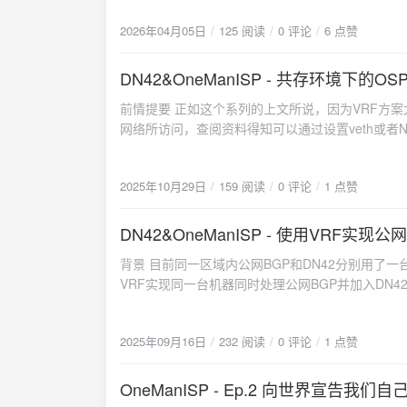
2026年04月05日
125 阅读
0 评论
6 点赞
DN42&OneManISP - 共存环境下的
前情提要 正如这个系列的上文所说，因为VRF方案太过于
网络所访问，查阅资料得知可以通过设置veth或者
个方案。 结构分析 这次我打算将DN42和公网B
出。同时，为了更加直观，我将DN42部分的配置和
2025年10月29日
159 阅读
0 评论
1 点赞
为kernel部分配置一个路由表只应该存在一个，因此
录结构如下： /etc/bird/ ├─envvars ├─bi
├─kernel.conf: 内核配置，负责将路由导入系统路由表 ├─dn42 | ├─defs.conf: DN42的函数定义，如is
DN42&OneManISP - 使用VRF实现
├─ibgp.conf: DN42 iBGP模板 | ├─rpki.conf: DN42 RPKI路由验证 | ├─ospf.conf: DN42 OSPF内网 | ├─static.conf: DN42静态路由
背景 目前同一区域内公网BGP和DN42分别用了
| ├─ebgp.conf: DN42 Peer模板 | ├─ibgp | | └<ibgp configs>: DN42 iBGP各个节点的配置 | ├─ospf | | └backbone.conf: OSPF区域
VRF实现同一台机器同时处理公网BGP并加入DN42。 注意：VRF方案因为其隔离性，会导致DN42无法访问主机的服务。
| ├─peers | | └<ibgp configs>: DN42 Peer各个节点的配置 ├─inet | ├─peer.conf: 公网Peer | ├─ixp.conf: 公网IXP接入 |
要在服务器上跑诸如DNS之类的服务给DN42用，
├─defs.conf: 公网部分的函数定义，如is_self_inet_v6() | ├─upstream.conf: 公网上游 | └static.conf: 公网静
实际生产环境最终还是没有采用VRF的原因） VRF的优点 虽然说DN42使用的IP段是私有地址，并且它的ASN用的都是内部ASN，理
分单独拿出来是因为我需要在kernel.conf的过
2025年09月16日
232 阅读
0 评论
1 点赞
论上不会和公网BGP相互干扰，但是如果共用同一张路由表
写好include关系，birdc configure后
Forwarding，虚拟路由转发）可以实现在一台
网设备Ping HKG节点无法Ping通，通过HKG节
里，以实现将DN42路由表和公网路由表相隔离。这么做的优点有： 绝对的安全与策略隔离：DN4
OneManISP - Ep.2 向世界宣告我们自
Ping到我的其他节点或者其他外部AS，我的内部节点
根本上杜绝了路由泄露的可能性。 清晰的运维管理：可以使用birdc s