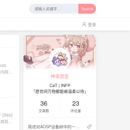
Search
登录
ull-mesh iBGP 转向 confederation-style BGP, 本质上是把内部控制平面升级成了“可携带策略的控制平面”. 第三阶段: Egress / Export 一条路由要离开基础设施时, 会再次经过 export filter. 此处根据 community 可以系统性的防止路由泄露并进行宏观调控如 AS prepend. 比如: DN42 underlay route 带有 underlay-only community, 所以不会被导出到 DN42 eBGP; IANA upstream 学来的路由不会再导给另一个 upstream; IANA peer 学来的路由不会再导给另一个 p
神楽悠笙
CaT | INFP
「愿世间万物都能被温柔以待」
36
23
文章数
评论量
co-node-dhl2c 1/1 Running 0 4h24m 192.168.100.251 kubemaster <none> <none> calico-system calico-node-nbpkj 1/1 Running 0 4h23m 192.168.100.252 kubenode-wds-1 <none> <none> calico-system calico-typha-7bb5db4bdc-rfpwg 1/1 Running 0 5h38m 10.2.5.7 kubenode-hkg04 <none> <none> calico-system calico-typha-7bb5db4bdc-rwwr5 1/1 Running 0 5h38m 192.168.100.251 kubemaster <none> <none> calico-system csi-node-driver-jglwp 2/2 Running 0 5h38m 10.42.64.68 kubenode-wds-1 <no
简述对AOSP设备树中的一些文件和概念的理解