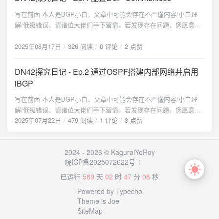
写在前面 本人是BGP小白，文章中可能会存在不严谨内容/小白理
解/低级错误，请诸位大佬们手下留情。若发现存在问题，您愿意的
话可以邮件联系我，我会在第一时间更正。如果您不能接受，建议
现在就关闭此文章。 什么是BGP Communities TL;DR: BGP
2025年08月17日
326 阅读
0 评论
2 点赞
Communities给路由“打标签”，其他人可以通过这个标签实现路由优
选 这个概念对于刚入坑的小白 （比如我） 来说可能比较陌生，可
DN42探究日记 - Ep.2 通过OSPF搭建内部网络并启用
能不理解它是干吗用的 简单来说，BGP Communities是一种标记路
iBGP
由的机制，类似于给路由打标签。它允许网络管理员给通过BGP传
写在前面 本人是BGP小白，文章中可能会存在不严谨内容/小白理
播的路由附加一个或多个“标签”（即社区值）。这些标签本身并不改
解/低级错误，请诸位大佬们手下留情。若发现存在问题，您愿意的
变路由的路径属性（如AS_PATH、LOCAL_PREF、MED等），但
2025年07月22日
479 阅读
1 评论
3 点赞
话可以邮件联系我，我会在第一时间更正。如果您不能接受，建议
它们提供了一种信号机制，用于向本AS内或下游对等AS中的其他路
现在就关闭此文章。 本文更新日志 {timeline} {timeline-item
由器指示应该对该路由执行何种策略或处理。BGP Communities可
color="#50BFFF"} 2025年7月22日：文章第一版发布，使用VXLAN
以用来： 简化策略配置: 网络内部或下游 AS 的路由器只需配置基
2024 - 2026 © KaguraiYoRoy
over WireGuard隧道 {/timeline-item} {timeline-item
于社区值的策略（如设置LOCAL_PREF、添加NO_EXPORT、应用
皖ICP备2025072622号-1
color="#50BFFF"} 2025年7月25日：更新隧道方案，使用type ptp;
路由图等），无需知道具体的前缀细节。这使得策略更集中、更易
以支持直接通过WireGuard传输OSPF流量（特别感谢Nuro Trance大
管理、更不易出错 传达策略意图给下游AS: 可以将社区值附加在它
已运行
589
天
02
时
47
分
08
秒
佬指导！） {/timeline-item} {timeline-item color="#50BFFF"} 2025
通告给下游客户或对等AS的路由上。这些社区值传达了对这些路由
Powered by Typecho
年8月8日：添加iBGP部分的解释和配置 {/timeline-item} {timeline-
应如何处理的要求或建议，如根据不同地理位置、不同延迟和带宽
Theme is Joe
item color="#4F9E28"} 2025年8月27日：更新节点拓扑结构图
来进行路由优选等 在AS内部协调策: 在大型AS内部，IBGP全互联
SiteMap
{/timeline-item} {/timeline} 为什么需要内部路由 当节点数量增多，
或使用路由反射器时，可以在 AS 边缘路由器（接收 EBGP 路由或