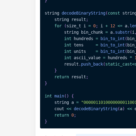
}
string 
decodeBinaryString
(
const
 strin
    string result
;
for
(
size_t i 
=
0
;
 i 
+
12
<=
 a
.
le
        string bin_chunk 
=
 a
.
substr
(
i
int
 hundreds 
=
bin_to_int
(
bin
int
 tens     
=
bin_to_int
(
bin
int
 units    
=
bin_to_int
(
bin
int
 ascii_value 
=
 hundreds 
*
        result
.
push_back
(
static_cast
<
}
return
 result
;
}
int
main
(
)
{
    string a 
=
"000001101000000001100
    cout 
<<
decodeBinaryString
(
a
)
<<
 
return
0
;
}