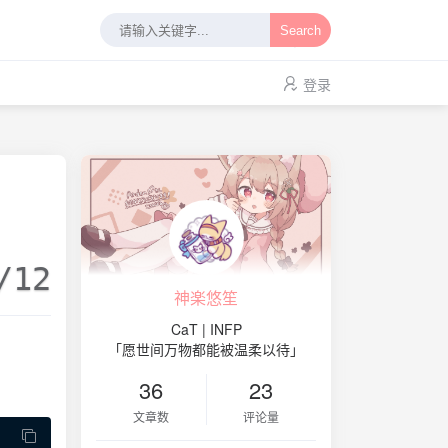
Search
登录
/12
神楽悠笙
CaT | INFP
「愿世间万物都能被温柔以待」
36
23
文章数
评论量