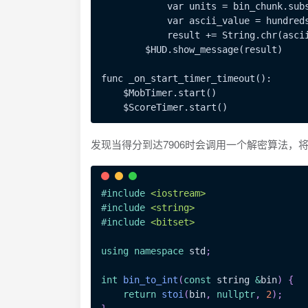
            var units = bin_chunk.subs
            var ascii_value = hundreds
            result += String.chr(ascii
        $HUD.show_message(result)

func _on_start_timer_timeout():

    $MobTimer.start()

发现当得分到达7906时会调用一个解密算法，
#
include
<iostream>
#
include
<string>
#
include
<bitset>
using
namespace
 std
;
int
bin_to_int
(
const
 string 
&
bin
)
{
return
stoi
(
bin
,
nullptr
,
2
)
;