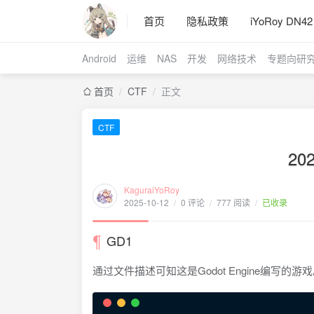
首页
隐私政策
iYoRoy DN42
Android
运维
NAS
开发
网络技术
专题向研
首页
/
CTF
/
正文
CTF
20
KaguraiYoRoy
2025-10-12
/
0 评论
/
777 阅读
/
已收录
GD1
通过文件描述可知这是Godot Engine编写