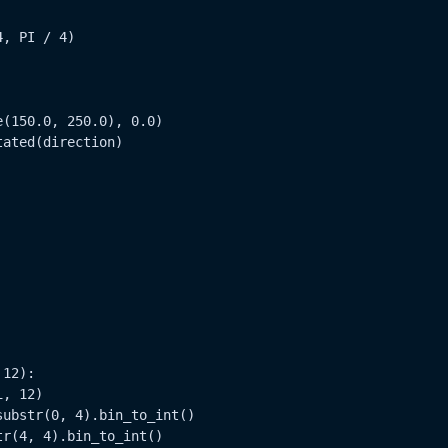
, PI / 4)

(150.0, 250.0), 0.0)

ated(direction)

12):

, 12)

ubstr(0, 4).bin_to_int()

r(4, 4).bin_to_int()
