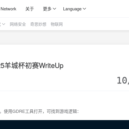
 Network
关于
更多
Language
究
网络安全
奇思妙想
物联网
25羊城杯初赛WriteUp
10
的游戏。使用GDRE工具打开，可找到游戏逻辑：