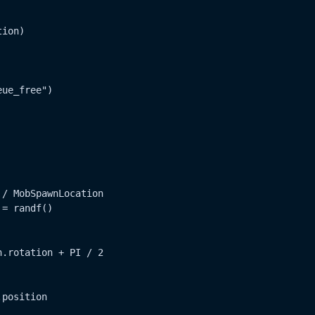
ion)

ue_free")

/ MobSpawnLocation

= randf()

.rotation + PI / 2

position
