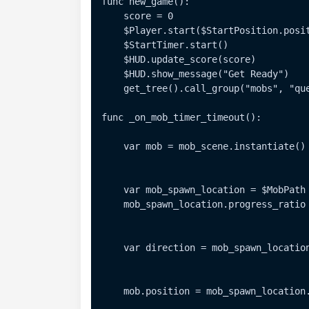
func new_game():

    score = 0

    $Player.start($StartPosition.posit
    $StartTimer.start()

    $HUD.update_score(score)

    $HUD.show_message("Get Ready")

    get_tree().call_group("mobs", "que
func _on_mob_timer_timeout():

    var mob = mob_scene.instantiate()

    var mob_spawn_location = $MobPath 
    mob_spawn_location.progress_ratio 
    var direction = mob_spawn_location
    mob.position = mob_spawn_location.