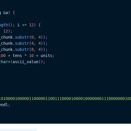
g 
&
a
)
{
ngth
(
)
;
 i 
+=
12
)
{
,
12
)
;
_chunk
.
substr
(
0
,
4
)
)
;
_chunk
.
substr
(
4
,
4
)
)
;
_chunk
.
substr
(
8
,
4
)
)
;
100
+
 tens 
*
10
+
 units
;
char
>
(
ascii_value
)
)
;
10100001000001100000110011100001000010000000111000000010
endl
;