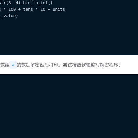
tr(8, 4).bin_to_int()

 * 100 + tens * 10 + units

_value)

将数组
的数据解密然后打印。尝试按照逻辑编写解密程序：
a