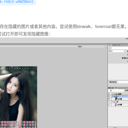
k-rh0LO-w9WZ8DeS}
藏的图片或者其他内容。尝试使用binwalk、foremost都无果
协议，尝试打开即可发现隐藏图像：