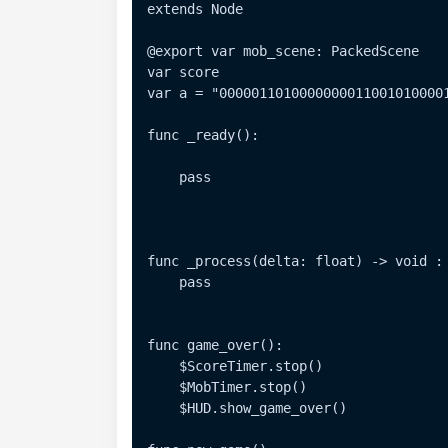
extends Node

@export var mob_scene: PackedScene

var score

var a = "0000011010000000011001010000
func _ready():

    pass

func _process(delta: float) -> void :

    pass

func game_over():

    $ScoreTimer.stop()

    $MobTimer.stop()

    $HUD.show_game_over()
