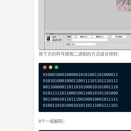
将下方的符号按照二进制的方式组合得到：
01000100010000010101001101000011

01010100010001100111101101110111

00110000011011010100010101001110

01011111011000100110010101101000

00110001011011100100010001011111

8个一组解码：