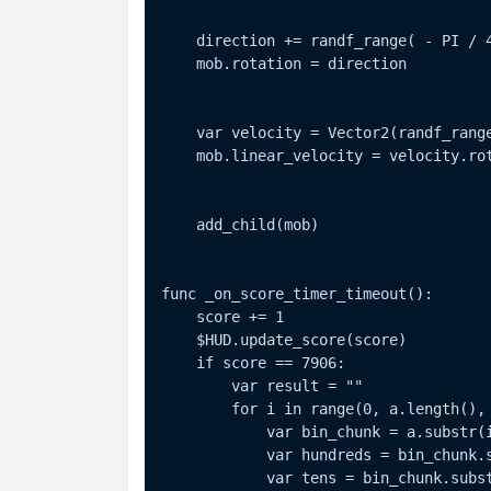
    direction += randf_range( - PI / 4
    mob.rotation = direction

    var velocity = Vector2(randf_range
    mob.linear_velocity = velocity.rot
    add_child(mob)

func _on_score_timer_timeout():

    score += 1

    $HUD.update_score(score)

    if score == 7906:

        var result = ""

        for i in range(0, a.length(), 
            var bin_chunk = a.substr(i
            var hundreds = bin_chunk.s
            var tens = bin_chunk.subst