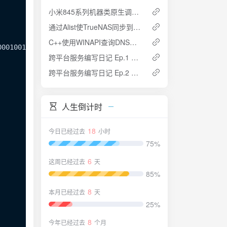
小米845系列机器类原生调用红外摄像头进行人脸识别
通过Alist使TrueNAS同步到OneDrive
C++使用WINAPI查询DNS解析记录
00010010000000000110011100010001011100000110011000010000
跨平台服务编写日记 Ep.1 统一的日志管理
跨平台服务编写日记 Ep.2 进程间通讯（IPC）
人生倒计时
18
今日已经过去
小时
75%
6
这周已经过去
天
85%
8
本月已经过去
天
25%
8
今年已经过去
个月