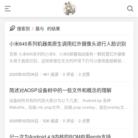
搜索到
3
篇与
的结果
小米845系列机器类原生调用红外摄像头进行人脸识别
背景 小米845系列的小米8、小米8屏幕指纹版有一颗前置红外摄像
头用于面部识别，这样即使在无光的环境下仍可以使用面部解锁。
然而如果使用LineageOS的设备树不加修改编译出来的类原生无法
使用红外摄像头，只能使用普通的摄像头，而PixelExperience的设
2025年03月06日
461 阅读
0 评论
3 点赞
备树是可以的，故探究其原因。 原因 CameraID 首先是需要指定人
脸识别模块使用红外摄像头。翻阅PixelExperience的相关设备树源
简述对AOSP设备树中的一些文件和概念的理解
码可以发现：在overlay中设置了调用CameraID为5的摄像头用作人
设备树所共有的内容大致分为以下几类： Android.bp 各种
脸识别。 https://github.com/PixelExperience-
Makefile，后缀.mk prop文件，后缀.prop overlay，放在overlay文件
Devices/device_xiaomi_dipper/blob/fourteen/overlay/packages/app
夹中 sepolicy，即SELinux规则，放在sepolicy文件夹中
s/FaceUnlockService/app/src/main/res/values/config.xml <?xml
manifest.xml extract-files.py、setup-makefiles.py和proprietary-
2025年02月03日
526 阅读
0 评论
2 点赞
version="1.0" encoding="utf-8"?> <resources> <integer
files.txt .dependencies结尾的依赖文件 其他各种配置
name="override_front_cam_id">5</integer> <bool
name="use_alternative_vendor_impl">true</bool> </resources>
记一次为Android 4.9内核的ROM启用erofs支持