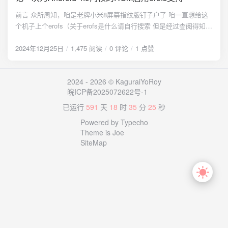
PixelExperience使用的是motorola的人脸解锁方案，而现在很多类
前言 众所周知，咱是老牌小米8屏幕指纹版钉子户了 咱一直想给这
原生使用的是AOSPA的ParanoidSense，因此上述设置的overlay并
个机子上个erofs（关于erofs是什么请自行搜索 但是经过查阅得知
不适用。 查阅ParanoidSense源码可以看到：使用了Properties属性
erofs是在5.10被加入到Linux内核中的，也就是说咱4.9得手动集成
ro.face.sense_service.camera_id标识使用的摄像头。
准备材料 Android ROM源码：这里使用的是LineageOS 22.0
2024年12月25日
1,475 阅读
0 评论
1 点赞
https://github.com/AOSPA/android_packages_apps_ParanoidSens
Android Kernel源码：这里咱用的是LineageOS官方小米845内核：
e/blob/uvite/src/co/aospa/sense/camera/CameraUtil.kt#L32 val
LineageOS/android_kernel_xiaomi_sdm845 设备树：这里使用的是
cameraIdProp =
2024 - 2026 © KaguraiYoRoy
LineageOS官方设备树，包含sdm845-common部分
SystemProperties.get("ro.face.sense_service.camera_id") 因此理
皖ICP备2025072622号-1
（LineageOS/android_device_xiaomi_sdm845-common）和device-
论上只要设置ro.face.sense_service.camera_id属性为5即可使其调
specific部分（LineageOS/android_device_xiaomi_equuleus） 编译
已运行
591
天
18
时
35
分
25
秒
用红外人脸摄像头。 vendor.camera.aux.packagelist属性 如果仅仅
服务器 {alert type="info"} 注：因为咱主要是玩编译的比较多，因此
设置上述CameraID相关属性，那么人脸模块调用时会直接报错。翻
Powered by Typecho
这篇主要阐述的是编译ROM过程中的折腾记录 {/alert} 开整 部署
阅Frameworks部分的代码可以得知：系统默认隐藏了除主前摄和主
Theme is Joe
Android ROM编译环境就不说了，网上一搜一大片，把ROM源码、
后摄之外的其他辅助摄像头（即AUXCamera），而红外摄像头也属
SiteMap
设备树、内核源码下载下来放到对应位置 为内核添加erofs支持 此处
于AUXCamera之一。 取LineageOS的Framework代码作为例子：
代码pick from ReallySnow的msm-4.9内核（谢谢ReallySnow大佬的
https://github.com/LineageOS/android_frameworks_base/blob/linea
支持！），可参考如下分支： https://github.com/ReallySnow/msm-
ge-21.0/core/java/android/hardware/Camera.java#L295-L301 /** *
4.9/tree/erofs
Returns the number of physical cameras available on this device. *
https://github.com/YoriInstitute/android_kernel_xiaomi_sdm845/tre
The return value of this method might change dynamically if the
e/lineage-22.0-erofs pick之前要先处理lz4压缩部分代码的冲突。详
device * supports external cameras and an external camera is
细Relation chain可参考：
connected or * disconnected. * * If there is a * {@link
https://review.lineageos.org/c/LineageOS/android_kernel_xiaomi_s