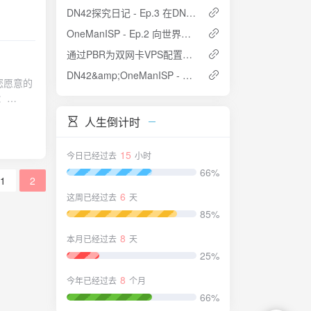
给通过
DN42探究日记 - Ep.3 在DN42中注册域名并搭建权威DNS
了半天。
、MED
OneManISP - Ep.2 向世界宣告我们自己的IP段
GP
证的副
通过PBR为双网卡VPS配置多出口路由
AS:
其他家。
DN42&amp;OneManISP - 使用VRF实现公网BGP和DN42共用一台机器
r { if source = RTS_STATIC then reject; krt_prefsrc = OWNIP; accept; }; }; } protocol static { route OWNNET reject; ipv4 { import all; export none; }; } protocol static { route OWNNETv6 reject; ipv6 { import all; export none; }; } include "rpki.conf"; include "ebgp.conf"; 此处OWNIP和OWNIPV6参数意为本机的DN42 IPv4和IPv6地址，不是地址块的地址，比如我申请到的地址段是172.20.234.224/28，我给A机器分配了172.20.234.225，则OWNIP为172.20.234.225，IPv6同理。 rpki.conf 你可能在其他教程里看到过使用定时任务+重载Bird的更新ROA方案，此处配置RPKI则是另一种配置ROA的方式。 创建/etc/bird/rpki.conf
不同地
开ASN
 边缘路
值，并应
对象 打
人生倒计时
部路由器
、部门或者
15
今日已经过去
小时
原因是其
小写字母、
66%
路由添加
1
2
件地址 填
，将本应
LIR需
6
这周已经过去
天
有一套验证
控制），
85%
的路
8
6()用于
本月已经过去
天
定义好当
25%
，是
8
今年已经过去
个月
权给
66%