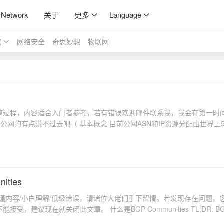
 Network
关于
更多
Language
究
网络安全
奇思妙想
物联网
N的完整过程，内容适合入门者参考，若有错误欢迎邮件联系我，我会在第一时
公网的有点说不过去吧（ 基本概念 目前公网ASN和IP资源分配由世界上5
 负责管理欧洲地区 APNIC: 亚
 ，再由LIR授权给个人。当然，个人用户也可以注册成为LIR，但是这一般而言一般是不划
对个人申请比较友好的是RIPE NCC，其次是ARIN和APNIC。相较于
PE NCC提供了一套在线管理系统，用户可以自己修改信息、查询进度，而在A
ities
SN。 申请到的资源（ASN、IP都算）一般分为两种： PA（Provider
严谨内容/小白理解/低级错误，请诸位大佬们手下留情。若发现存在问题，
给你用的资源 PI（Provider Independent）资源: 属于你自己的资源，一般
在就关闭此文章。 什么是BGP Communities TL;DR: BGP
小白 （比如我） 来说可能比较陌生，
用不会低于50EUR（截至文章发布，大概60USD）一年。此处我选择的群