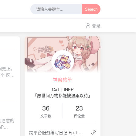
Search
登录
间更正。
个 区域
神楽悠笙
CaT | INFP
算的。 如
「愿世间万物都能被温柔以待」
RIPE
36
23
PNIC
文章数
评论量
您愿意的
而言价格
跨平台服务编写日记 Ep.1 统一的日志管理
友推荐的