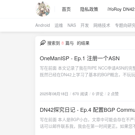
首页
隐私政策
iYoRoy DN42
Android
运维
NAS
开发
网络技术
专题向研
搜索到
8
篇与
的结果
OneManISP - Ep.1 注册一个ASN
写在前面 本文记录了我在RIPE NCC申请AS
既然已经在DN42上学习了基本的BGP概念，不玩玩
互联网注册管理机构（Regional Internet registry, RIR） 管理： ARIN: 负责管理北美地区 RIPE NCC:
洲地区 LACNIC: 拉丁美洲地区 AfriNIC: 非洲地区 RIR不直接对个人用户提供服务，而是通过将资源授权给 本地互联网注册管理机构
2025年08月18日
670 阅读
0 评论
2 点赞
（Local Internet Registry, LIR）
果你愿意每年交几千美元作为会费的话当我没说。 其中，
NCC，APNIC的费用普遍要高30%左右；并且RI
DN42探究日记 - Ep.4 配置BGP Commun
则需要联系LIR处理。综合而言，我选择在RIPE NCC申请A
写在前面 本人是BGP小白，文章中可能会存在不
Aggregatable）资源: 属于LIR，由LIR注册授权
话可以邮件联系我，我会在第一时间更正。如果您不能接受，建议现
较高 准备阶段 选择一个LIR 上网查询LIR Service，可以找到很多提供这类服务的商家。目前RIPE NCC会向PI资源收取一年50EUR
Communities给路由“打标签”，其他人可以通过这个标签实现路由优选 这个概念对于刚入坑的
的管理费用，也就是说一般而言LIR注册ASN的费